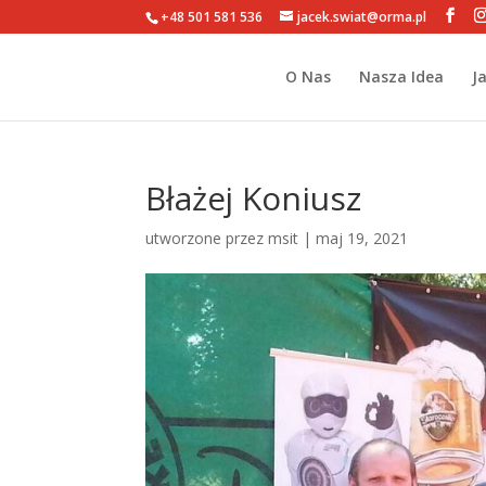
+48 501 581 536
jacek.swiat@orma.pl
O Nas
Nasza Idea
J
Błażej Koniusz
utworzone przez
msit
|
maj 19, 2021