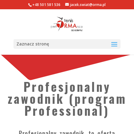
+48 501 581 536
jacek.swiat@orma.pl
Zaznacz stronę
Profesjonalny
zawodnik (program
P
rofessional
)
Profesjonalny zawodnik, to oferta