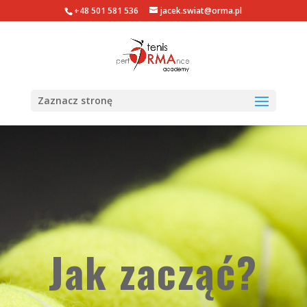
+48 501 581 536
jacek.swiat@orma.pl
Zaznacz stronę
Jak zacząć?